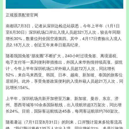
正规股票配资官网
南都讯7月3日，记者从深圳边检总站获悉，今年上半年（1月1日
至6月30日）深圳机场口岸出入境人员超321万人次，较去年同期
增长30%，数量位列全国空港第四。其中，4月17日查验出入境人
员2.18万人次，创近五年来单日最高纪录。
随着我国免签“朋友圈”不断扩大，240小时过境免签、离境退税、
电子支付等一系列便利举措推出，外国人来华热情持续高涨。据统
计，今年上半年深圳机场口岸外籍人员超72万人次，同比增长
52%，来自马来西亚、韩国、日本、越南、新加坡、泰国的旅客位
居前列。此外，享受免签政策便利的入境外籍人员超21万人次，同
比增长154%。
上半年，深圳机场共新开加密至万象、新加坡、曼谷、东京、济
州、墨西哥城等10余条国际航线，出入境航班超3万架次，同比增
长24%。目前，国际客运航线达45条，每周客运航班约760架次。
随着暑运（7月1日至8月31日）的到来，口岸预计迎来多轮客流高
峰。“我们预计将有125万人次出入境，同比增长21%。多是以旅游