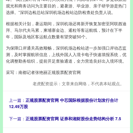
观光和商务访问为主要目的，避暑游、毕业游、亲子研学游是热门
选择。”深圳边检总站深圳机场边检站边防检查处负责人说。
根据相关计划，暑运期间，深圳机场还将新开恢复加密至阿联酋迪
拜、马尔代夫马累，柬埔寨金边、暹粒等客运航线，预计在下半
年，国际及地区客运航点数量有望突破50个。
为保障口岸通关高效顺畅，深圳机场边检站进一步加强口岸动态监
测，及时掌握航班信息，上线外国人入境卡电子快速填报系统，优
化调整勤务组织，提前开足查验通道，全力营造良好出入境环境。
采写：南都记者张艳丽正规股票配资官网
老虎配资提示：文章来自网络，不代表本站观点。
上一篇：
正规股票配资官网 中芯国际根据股份计划发行合计
12.49万股
下一篇：
正规股票配资官网 证券和湘财股份走势结构分析 7.5