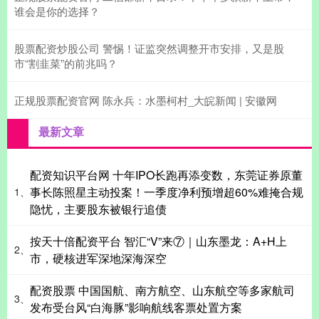
谁会是你的选择？
股票配资炒股公司 警惕！证监突然调整开市安排，又是股
市“割韭菜”的前兆吗？
正规股票配资官网 陈永兵：水墨柯村_大皖新闻 | 安徽网
最新文章
配资知识平台网 十年IPO长跑再添变数，东莞证券原董
事长陈照星主动投案！一季度净利预增超60%难掩合规
1、
隐忧，主要股东被银行追债
按天十倍配资平台 智汇“V”来⑦｜山东墨龙：A+H上
2、
市，硬核进军深地深海深空
配资股票 中国国航、南方航空、山东航空等多家航司
3、
发布受台风“白海豚”影响航线客票处置方案